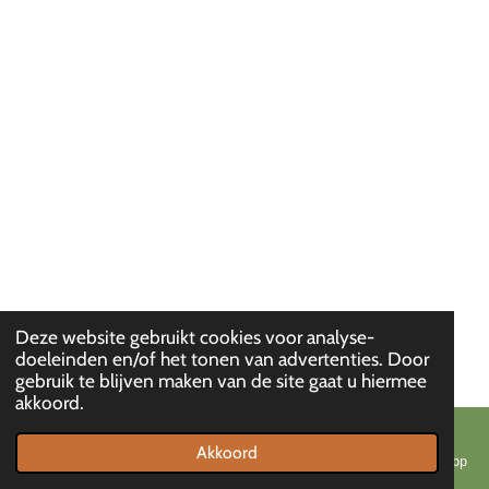
Deze website gebruikt cookies voor analyse-
© 2023 - 2026 Chalet Du Bois
doeleinden en/of het tonen van advertenties. Door
Powered by
JouwWeb
gebruik te blijven maken van de site gaat u hiermee
akkoord.
Akkoord
E-mailadres
Telefoonnummer
Kaart
Instagram
WhatsApp