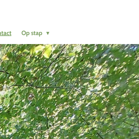
tact
Op stap