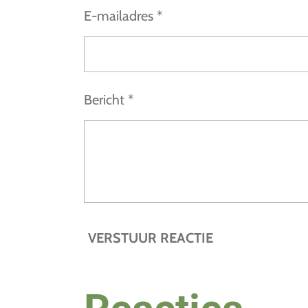
7
E-mailadres *
5
s
t
e
Bericht *
r
r
e
n
VERSTUUR REACTIE