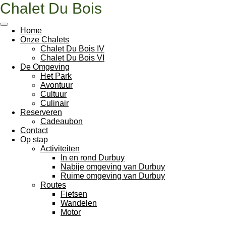
Chalet Du Bois
Ga
direct
naar
Home
de
Onze Chalets
hoofdinhoud
Chalet Du Bois IV
Chalet Du Bois VI
De Omgeving
Het Park
Avontuur
Cultuur
Culinair
Reserveren
Cadeaubon
Contact
Op stap
Activiteiten
In en rond Durbuy
Nabije omgeving van Durbuy
Ruime omgeving van Durbuy
Routes
Fietsen
Wandelen
Motor